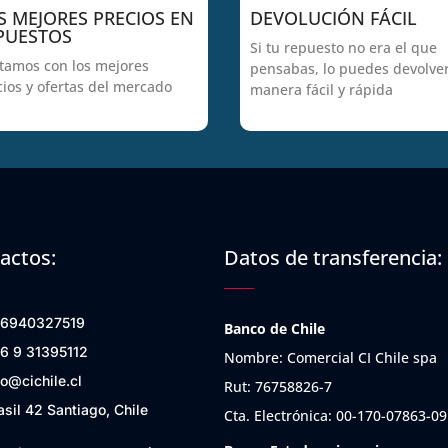
S MEJORES PRECIOS EN
DEVOLUCIÓN FÁCIL
PUESTOS
Si tu repuesto no era el que
tamos con los mejores
pensabas, lo puedes devolve
cios y ofertas del mercado
manera fácil y rápida
actos:
Datos de transferencia:
6940327519
Banco de Chile
6 9 31395112
Nombre: Comercial CI Chile spa
fo@cichile.cl
Rut: 76758826-7
asil 42 Santiago, Chile
Cta. Electrónica: 00-170-07863-09