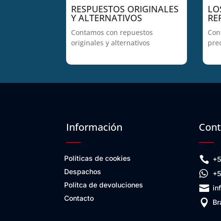
RESPUESTOS ORIGINALES
LO
Y ALTERNATIVOS
RE
Contamos con repuestos
Con
originales y alternativos
pre
Información
Cont
Políticas de cookies

+5
Despachos

+5
Polítca de devoluciones

in
Contacto

Br