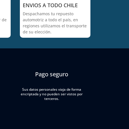
ENVIOS A TODO CHILE
Despachamos tu repuesto
r de
automotriz a todo el país, en
regiones utilizamos el transporte
de su elección.
Pago seguro
Sus datos personales viaja de forma
encriptada y no pueden ser vistos por
terceros.