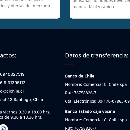
pensabas, lo puedes devolve
cios y ofertas del mercado
manera fácil y rápida
actos:
Datos de transferencia:
6940327519
Banco de Chile
6 9 31395112
Nombre: Comercial CI Chile spa
fo@cichile.cl
Rut: 76758826-7
asil 42 Santiago, Chile
Cta. Electrónica: 00-170-07863-09
Banco Estado caja vecina
a viernes 9.30 a 18.00 hrs,
s de 9.30 a 13.30 hrs.
Nombre: Comercial CI Chile spa
Rut: 76758826-7