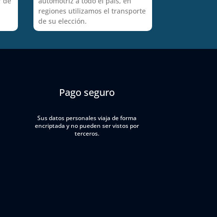
r de
automotriz a todo el país, en
regiones utilizamos el transporte
de su elección.
Pago seguro
Sus datos personales viaja de forma
encriptada y no pueden ser vistos por
terceros.