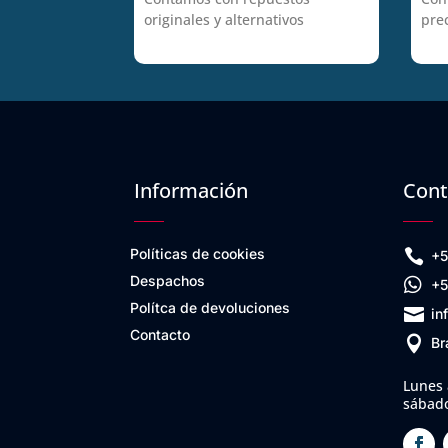
originales y alternativos
pre
Información
Cont
Políticas de cookies

+5
Despachos

+5
Polítca de devoluciones

in
Contacto

Br
Lunes 
sábado