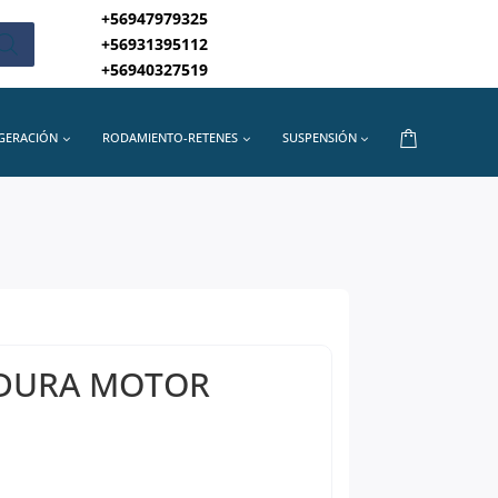
+56947979325
+56931395112
+56940327519
IGERACIÓN
RODAMIENTO-RETENES
SUSPENSIÓN
DURA MOTOR