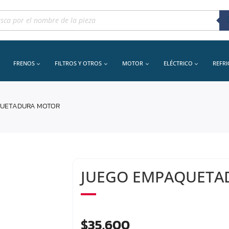
queda
uctos
FRENOS
FILTROS Y OTROS
MOTOR
ELÉCTRICO
REFR
QUETADURA MOTOR
JUEGO EMPAQUETA
$
35.600