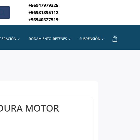
+56947979325
+56931395112
+56940327519
IGERACIÓN
RODAMIENTO-RETENES
SUSPENSIÓN
DURA MOTOR