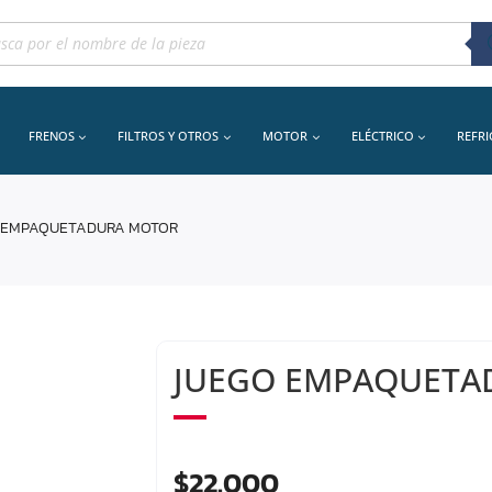
queda
uctos
FRENOS
FILTROS Y OTROS
MOTOR
ELÉCTRICO
REFR
O EMPAQUETADURA MOTOR
JUEGO EMPAQUETA
$
22.000