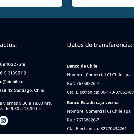
actos:
Datos de transferencia:
6940327519
Banco de Chile
6 9 31395112
Nombre: Comercial CI Chile spa
fo@cichile.cl
Rut: 76758826-7
asil 42 Santiago, Chile
Cta. Electrónica: 00-170-07863-09
Banco Estado caja vecina
a viernes 9.30 a 18.00 hrs,
s de 9.30 a 13.30 hrs.
Nombre: Comercial CI Chile spa
Rut: 76758826-7
Cta. Electrónica: 32770434261