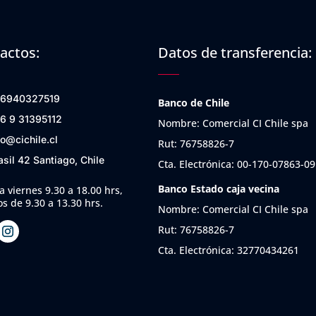
actos:
Datos de transferencia:
6940327519
Banco de Chile
6 9 31395112
Nombre: Comercial CI Chile spa
fo@cichile.cl
Rut: 76758826-7
asil 42 Santiago, Chile
Cta. Electrónica: 00-170-07863-09
Banco Estado caja vecina
a viernes 9.30 a 18.00 hrs,
s de 9.30 a 13.30 hrs.
Nombre: Comercial CI Chile spa
Rut: 76758826-7
Cta. Electrónica: 32770434261