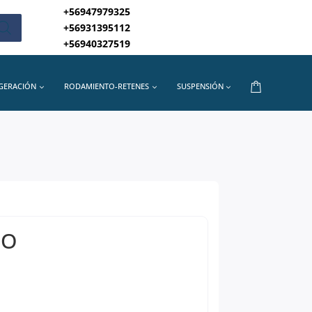
+56947979325
+56931395112
+56940327519
IGERACIÓN
RODAMIENTO-RETENES
SUSPENSIÓN
HO