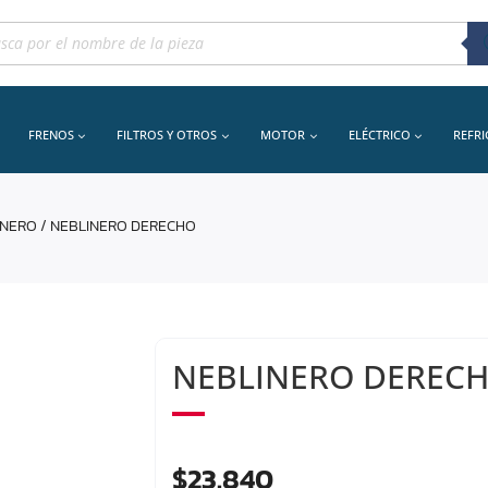
queda
uctos
FRENOS
FILTROS Y OTROS
MOTOR
ELÉCTRICO
REFR
INERO
/ NEBLINERO DERECHO
NEBLINERO DEREC
$
23.840