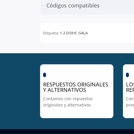
Códigos compatibles
Etiqueta:
1.2 DOHC G4LA
RESPUESTOS ORIGINALES
LO
Y ALTERNATIVOS
RE
Contamos con repuestos
Con
originales y alternativos
pre