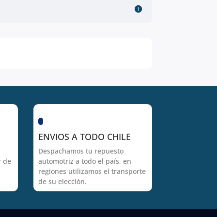
ENVIOS A TODO CHILE
Despachamos tu repuesto
r de
automotriz a todo el país, en
regiones utilizamos el transporte
de su elección.