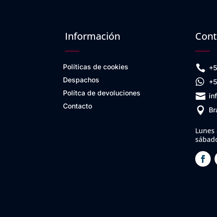
Información
Cont
Políticas de cookies

+5
Despachos

+5
Polítca de devoluciones

in
Contacto

Br
Lunes 
sábado