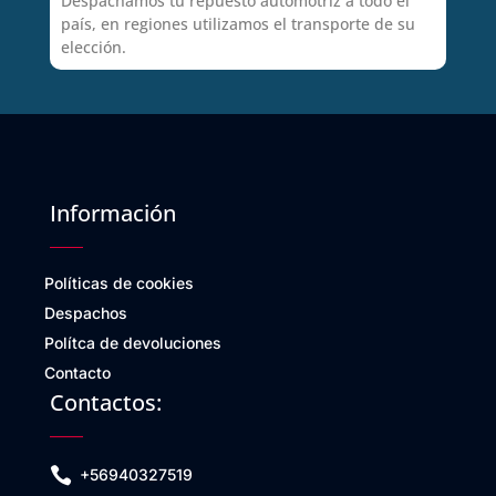
Despachamos tu repuesto automotriz a todo el
país, en regiones utilizamos el transporte de su
elección.
Información
Políticas de cookies
Despachos
Polítca de devoluciones
Contacto
Contactos:

+56940327519