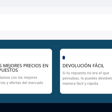
S MEJORES PRECIOS EN
DEVOLUCIÓN FÁCIL
PUESTOS
Si tu repuesto no era el que
tamos con los mejores
pensabas, lo puedes devolve
cios y ofertas del mercado
manera fácil y rápida