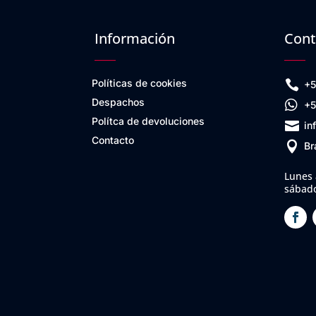
Información
Cont
Políticas de cookies

+5
Despachos

+5
Polítca de devoluciones

in
Contacto

Br
Lunes 
sábado