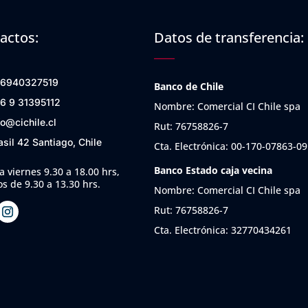
actos:
Datos de transferencia:
6940327519
Banco de Chile
6 9 31395112
Nombre: Comercial CI Chile spa
fo@cichile.cl
Rut: 76758826-7
asil 42 Santiago, Chile
Cta. Electrónica: 00-170-07863-09
Banco Estado caja vecina
a viernes 9.30 a 18.00 hrs,
s de 9.30 a 13.30 hrs.
Nombre: Comercial CI Chile spa
Rut: 76758826-7
Cta. Electrónica: 32770434261