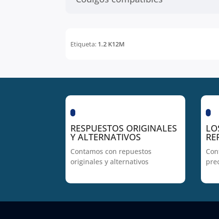
Etiqueta:
1.2 K12M
RESPUESTOS ORIGINALES
LO
Y ALTERNATIVOS
RE
Contamos con repuestos
Con
originales y alternativos
pre