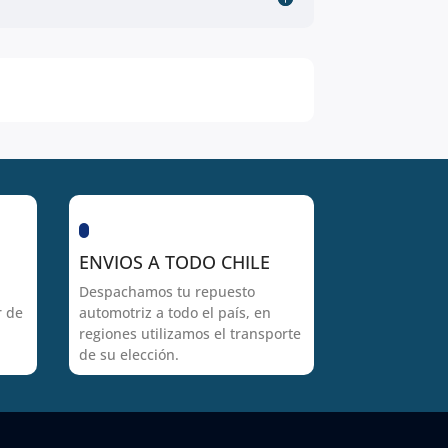
ENVIOS A TODO CHILE
Despachamos tu repuesto
r de
automotriz a todo el país, en
regiones utilizamos el transporte
de su elección.