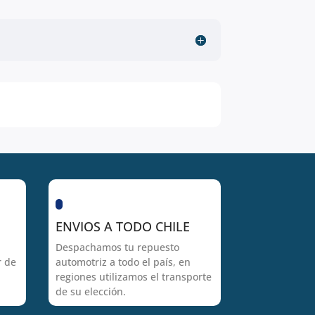
ENVIOS A TODO CHILE
Despachamos tu repuesto
r de
automotriz a todo el país, en
regiones utilizamos el transporte
de su elección.