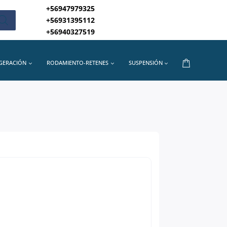
+56947979325
+56931395112
+56940327519
IGERACIÓN
RODAMIENTO-RETENES
SUSPENSIÓN