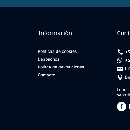
Información
Cont
Políticas de cookies

+5
Despachos

+5
Polítca de devoluciones

in
Contacto

Br
Lunes 
sábado