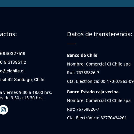
actos:
Datos de transferencia:
6940327519
Banco de Chile
6 9 31395112
Nombre: Comercial CI Chile spa
fo@cichile.cl
Rut: 76758826-7
asil 42 Santiago, Chile
Cta. Electrónica: 00-170-07863-09
Banco Estado caja vecina
a viernes 9.30 a 18.00 hrs,
s de 9.30 a 13.30 hrs.
Nombre: Comercial CI Chile spa
Rut: 76758826-7
Cta. Electrónica: 32770434261