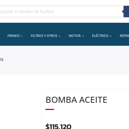
queda
uctos
FRENOS
FILTROS Y OTROS
MOTOR
ELÉCTRICO
REFR
TE
BOMBA ACEITE
$
115.120