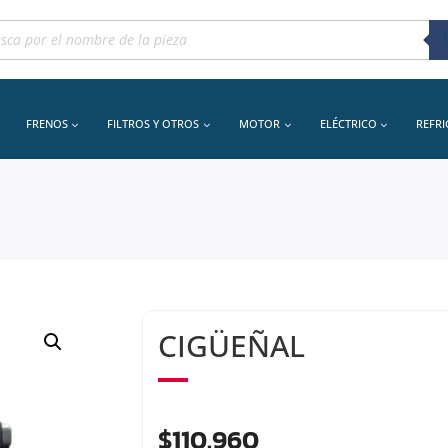
queda
uctos
FRENOS
FILTROS Y OTROS
MOTOR
ELÉCTRICO
REFR
CIGÜEÑAL
$
110.960