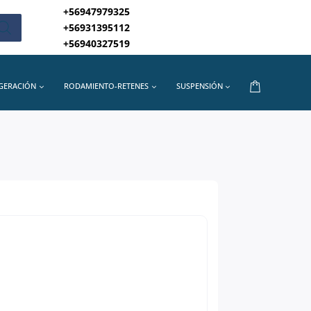
+56947979325
+56931395112
+56940327519
IGERACIÓN
RODAMIENTO-RETENES
SUSPENSIÓN