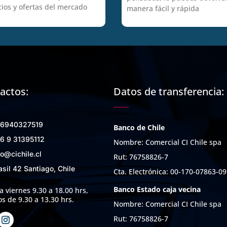
cios y ofertas del mercado
manera fácil y rápida
actos:
Datos de transferencia:
6940327519
Banco de Chile
6 9 31395112
Nombre: Comercial CI Chile spa
fo@cichile.cl
Rut: 76758826-7
asil 42 Santiago, Chile
Cta. Electrónica: 00-170-07863-09
Banco Estado caja vecina
a viernes 9.30 a 18.00 hrs,
s de 9.30 a 13.30 hrs.
Nombre: Comercial CI Chile spa
Rut: 76758826-7