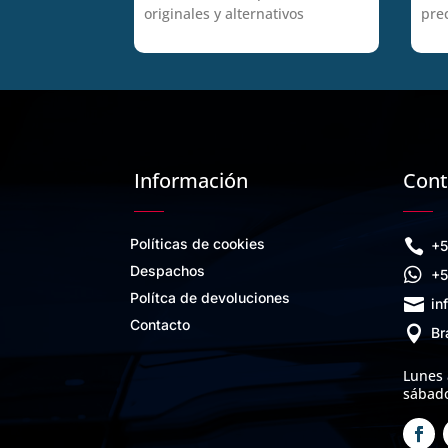
originales y alternativos
pre
Información
Cont
Políticas de cookies

+5
Despachos

+5
Polítca de devoluciones

in
Contacto

Br
Lunes 
sábado