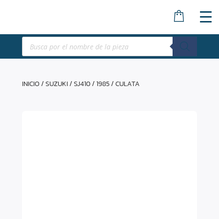
Búsqueda
de
productos
INICIO
/
SUZUKI
/
SJ410
/
1985
/ CULATA