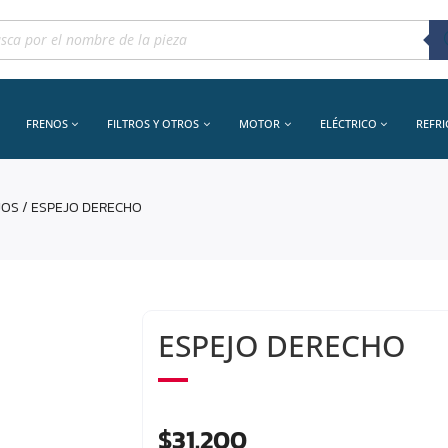
queda
uctos
FRENOS
FILTROS Y OTROS
MOTOR
ELÉCTRICO
REFR
JOS
/ ESPEJO DERECHO
ESPEJO DERECHO
$
31.200