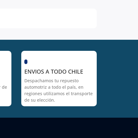
ENVIOS A TODO CHILE
Despachamos tu repuesto
r de
automotriz a todo el país, en
regiones utilizamos el transporte
de su elección.