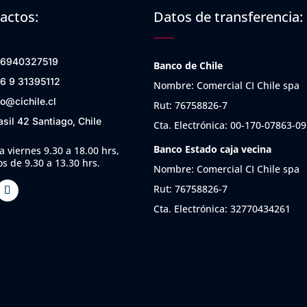
actos:
Datos de transferencia:
6940327519
Banco de Chile
6 9 31395112
Nombre: Comercial CI Chile spa
fo@cichile.cl
Rut: 76758826-7
asil 42 Santiago, Chile
Cta. Electrónica: 00-170-07863-09
Banco Estado caja vecina
a viernes 9.30 a 18.00 hrs,
s de 9.30 a 13.30 hrs.
Nombre: Comercial CI Chile spa
Rut: 76758826-7
Cta. Electrónica: 32770434261