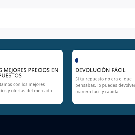
S MEJORES PRECIOS EN
DEVOLUCIÓN FÁCIL
PUESTOS
Si tu repuesto no era el que
tamos con los mejores
pensabas, lo puedes devolve
cios y ofertas del mercado
manera fácil y rápida