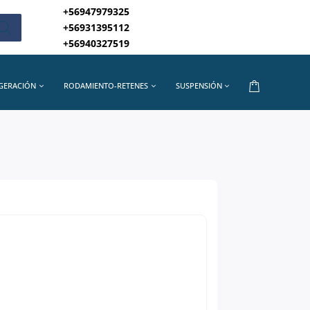
+56947979325
+56931395112
+56940327519
IGERACIÓN
RODAMIENTO-RETENES
SUSPENSIÓN