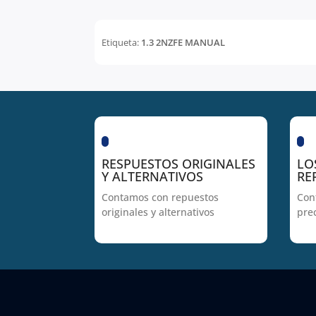
Etiqueta:
1.3 2NZFE MANUAL
RESPUESTOS ORIGINALES
LO
Y ALTERNATIVOS
RE
Contamos con repuestos
Con
originales y alternativos
pre