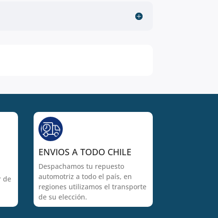
ENVIOS A TODO CHILE
Despachamos tu repuesto
automotriz a todo el país, en
r de
regiones utilizamos el transporte
de su elección.