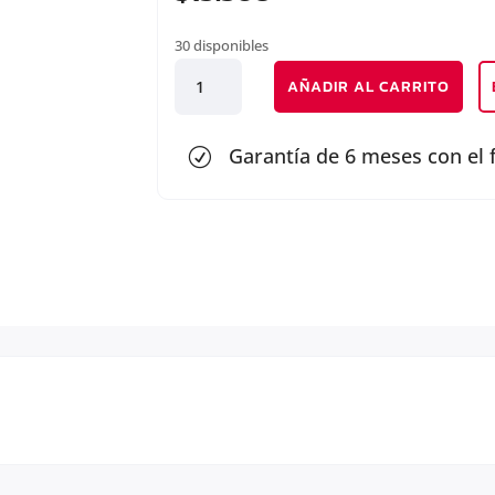
30 disponibles
FAROL
AÑADIR AL CARRITO
TRASERO
DERECHO
cantidad
Garantía de 6 meses con el 
R