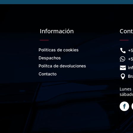
Información
Cont
Políticas de cookies

+5
Despachos

+5
Polítca de devoluciones

in
Contacto

Br
Lunes 
sábado