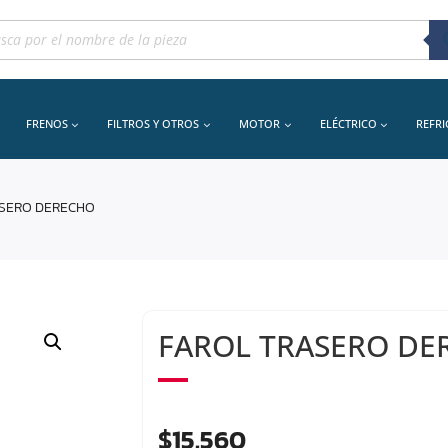
queda
uctos
FRENOS
FILTROS Y OTROS
MOTOR
ELÉCTRICO
REFR
ASERO DERECHO
FAROL TRASERO DE
$
15.560