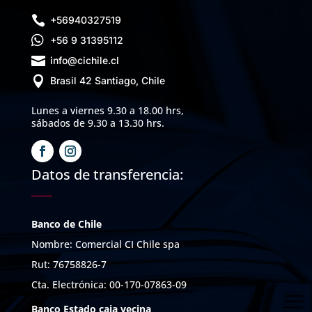

+56940327519

+56 9 31395112

info@cichile.cl

Brasil 42 Santiago, Chile
Lunes a viernes 9.30 a 18.00 hrs,
sábados de 9.30 a 13.30 hrs.
Datos de transferencia:
Banco de Chile
Nombre: Comercial CI Chile spa
Rut: 76758826-7
Cta. Electrónica: 00-170-07863-09
Banco Estado caja vecina