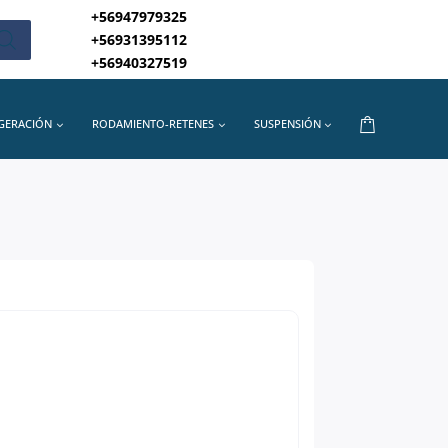
+56947979325
+56931395112
+56940327519
IGERACIÓN
RODAMIENTO-RETENES
SUSPENSIÓN