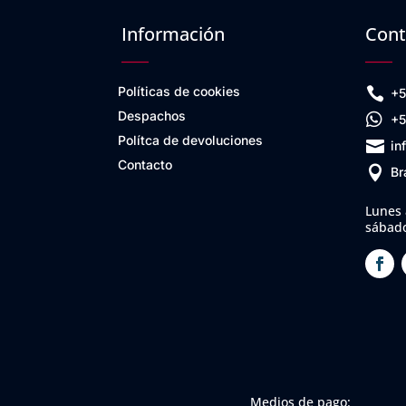
Información
Cont
Políticas de cookies

+5
Despachos

+5
Polítca de devoluciones

in
Contacto

Br
Lunes 
sábado
Medios de pago: