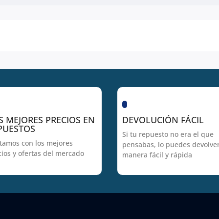
S MEJORES PRECIOS EN
DEVOLUCIÓN FÁCIL
PUESTOS
Si tu repuesto no era el que
tamos con los mejores
pensabas, lo puedes devolve
cios y ofertas del mercado
manera fácil y rápida