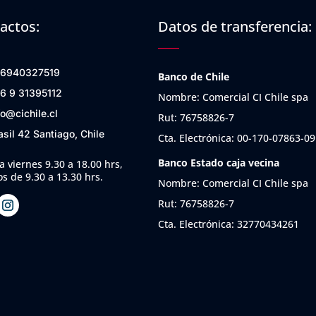
actos:
Datos de transferencia:
6940327519
Banco de Chile
6 9 31395112
Nombre: Comercial CI Chile spa
fo@cichile.cl
Rut: 76758826-7
asil 42 Santiago, Chile
Cta. Electrónica: 00-170-07863-09
Banco Estado caja vecina
a viernes 9.30 a 18.00 hrs,
s de 9.30 a 13.30 hrs.
Nombre: Comercial CI Chile spa
Rut: 76758826-7
Cta. Electrónica: 32770434261