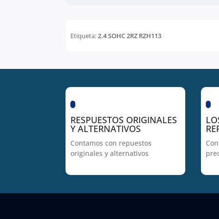
Etiqueta:
2.4 SOHC 2RZ RZH113
RESPUESTOS ORIGINALES
LO
Y ALTERNATIVOS
RE
Contamos con repuestos
Con
originales y alternativos
pre