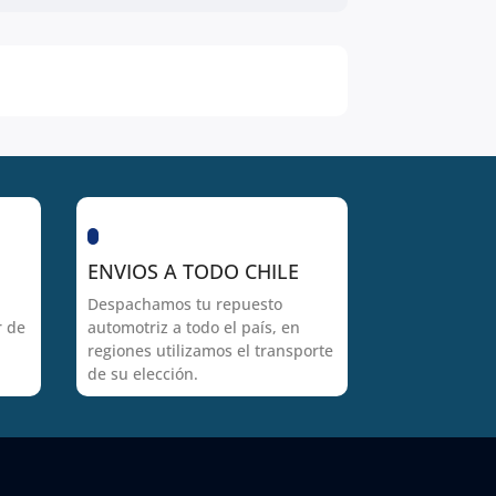
ENVIOS A TODO CHILE
Despachamos tu repuesto
r de
automotriz a todo el país, en
regiones utilizamos el transporte
de su elección.