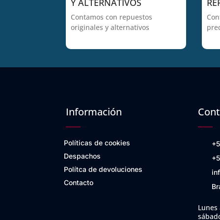
Y ALTERNATIVOS
RE
Contamos con repuestos
Con
originales y alternativos
pre
Información
Cont
Políticas de cookies
+5
Despachos
+5
Polítca de devoluciones
in
Contacto
Br
Lunes 
sábado