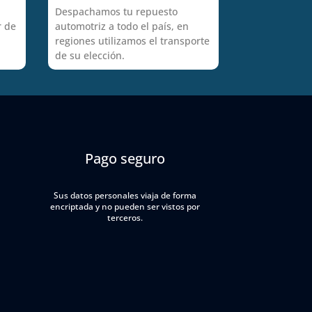
Despachamos tu repuesto
r de
automotriz a todo el país, en
regiones utilizamos el transporte
de su elección.
Pago seguro
Sus datos personales viaja de forma
encriptada y no pueden ser vistos por
terceros.