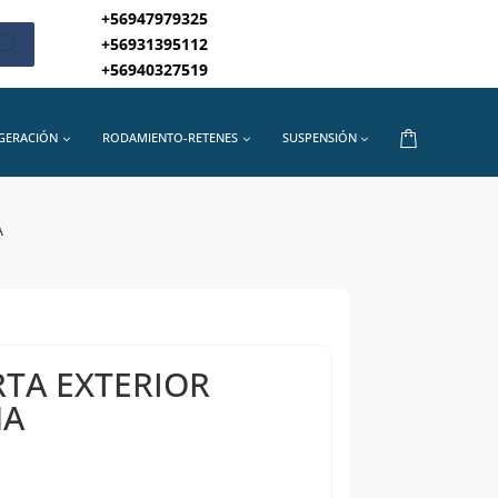
+56947979325
+56931395112
+56940327519
IGERACIÓN
RODAMIENTO-RETENES
SUSPENSIÓN
A
RTA EXTERIOR
HA