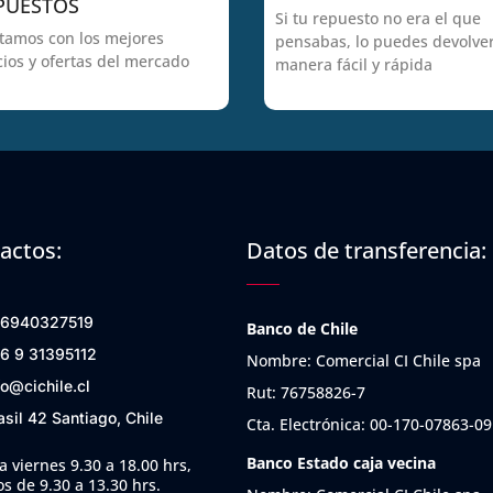
PUESTOS
Si tu repuesto no era el que
tamos con los mejores
pensabas, lo puedes devolve
cios y ofertas del mercado
manera fácil y rápida
actos:
Datos de transferencia:
6940327519
Banco de Chile
6 9 31395112
Nombre: Comercial CI Chile spa
fo@cichile.cl
Rut: 76758826-7
asil 42 Santiago, Chile
Cta. Electrónica: 00-170-07863-09
Banco Estado caja vecina
a viernes 9.30 a 18.00 hrs,
s de 9.30 a 13.30 hrs.