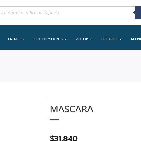
queda
uctos
FRENOS
FILTROS Y OTROS
MOTOR
ELÉCTRICO
REFR
MASCARA
$
31.840