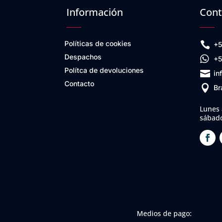
Información
Cont
Políticas de cookies

+5
Despachos

+5
Polítca de devoluciones

in
Contacto

Br
Lunes 
sábado
Medios de pago: