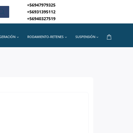
+56947979325
+56931395112
+56940327519
IGERACIÓN
RODAMIENTO-RETENES
SUSPENSIÓN