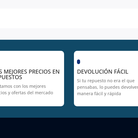
S MEJORES PRECIOS EN
DEVOLUCIÓN FÁCIL
PUESTOS
Si tu repuesto no era el que
tamos con los mejores
pensabas, lo puedes devolve
cios y ofertas del mercado
manera fácil y rápida