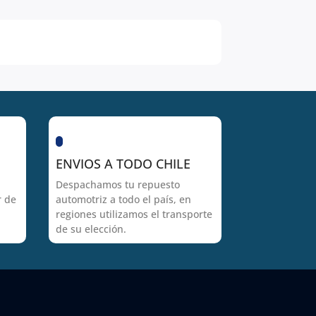
ENVIOS A TODO CHILE
Despachamos tu repuesto
r de
automotriz a todo el país, en
regiones utilizamos el transporte
de su elección.