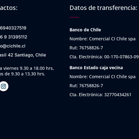
actos:
Datos de transferencia:
6940327519
Banco de Chile
6 9 31395112
Nombre: Comercial CI Chile spa
fo@cichile.cl
Rut: 76758826-7
asil 42 Santiago, Chile
Cta. Electrónica: 00-170-07863-09
Banco Estado caja vecina
a viernes 9.30 a 18.00 hrs,
s de 9.30 a 13.30 hrs.
Nombre: Comercial CI Chile spa
Rut: 76758826-7
Cta. Electrónica: 32770434261