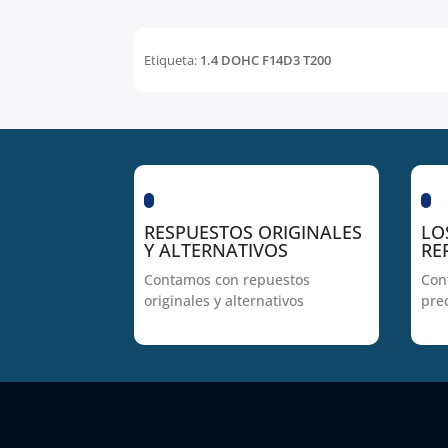
Etiqueta:
1.4 DOHC F14D3 T200
RESPUESTOS ORIGINALES
LO
Y ALTERNATIVOS
RE
Contamos con repuestos
Con
originales y alternativos
pre