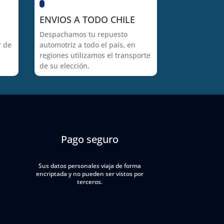
ENVIOS A TODO CHILE
Despachamos tu repuesto
r de
automotriz a todo el país, en
regiones utilizamos el transporte
de su elección.
Pago seguro
Sus datos personales viaja de forma
encriptada y no pueden ser vistos por
terceros.