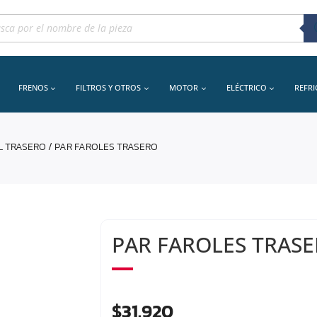
queda
uctos
FRENOS
FILTROS Y OTROS
MOTOR
ELÉCTRICO
REFR
L TRASERO
/ PAR FAROLES TRASERO
PAR FAROLES TRAS
$
31.920