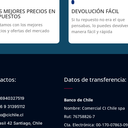
S MEJORES PRECIOS EN
DEVOLUCIÓN FÁCIL
PUESTOS
Si tu repuesto no era el que
tamos con los mejores
pensabas, lo puedes devolve
cios y ofertas del mercado
manera fácil y rápida
actos:
Datos de transferencia:
6940327519
Banco de Chile
6 9 31395112
Nombre: Comercial CI Chile spa
fo@cichile.cl
Rut: 76758826-7
asil 42 Santiago, Chile
Cta. Electrónica: 00-170-07863-09