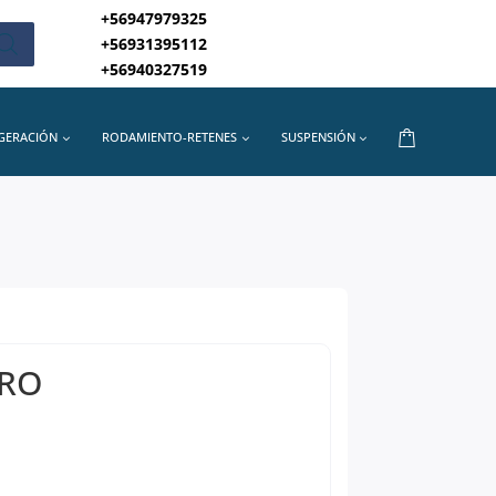
+56947979325
+56931395112
+56940327519
IGERACIÓN
RODAMIENTO-RETENES
SUSPENSIÓN
ERO