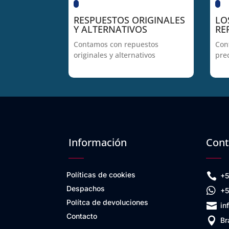
RESPUESTOS ORIGINALES
LO
Y ALTERNATIVOS
RE
Contamos con repuestos
Con
originales y alternativos
pre
Información
Cont
Políticas de cookies

+5
Despachos

+5
Polítca de devoluciones

in
Contacto

Br