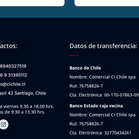
actos:
Datos de transferencia:
6940327519
Banco de Chile
6 9 31395112
Nombre: Comercial CI Chile spa
fo@cichile.cl
Rut: 76758826-7
asil 42 Santiago, Chile
Cta. Electrónica: 00-170-07863-09
Banco Estado caja vecina
a viernes 9.30 a 18.00 hrs,
s de 9.30 a 13.30 hrs.
Nombre: Comercial CI Chile spa
Rut: 76758826-7
Cta. Electrónica: 32770434261