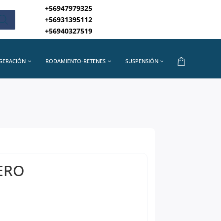
+56947979325
+56931395112
+56940327519
IGERACIÓN
RODAMIENTO-RETENES
SUSPENSIÓN
ERO